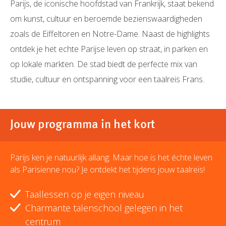
Parijs, de iconische hoofdstad van Frankrijk, staat bekend
om kunst, cultuur en beroemde bezienswaardigheden
zoals de Eiffeltoren en Notre-Dame. Naast de highlights
ontdek je het echte Parijse leven op straat, in parken en
op lokale markten. De stad biedt de perfecte mix van
studie, cultuur en ontspanning voor een taalreis Frans.
Jouw programma in het kort
Parijs ken je natuurlijk allang. Maar hoe is het échte leven
als Parisienne nou? Je ontdekt het tijdens jouw taalreis!
Taallessen op je eigen niveau
Charmante talenschool gelegen in het
centrum