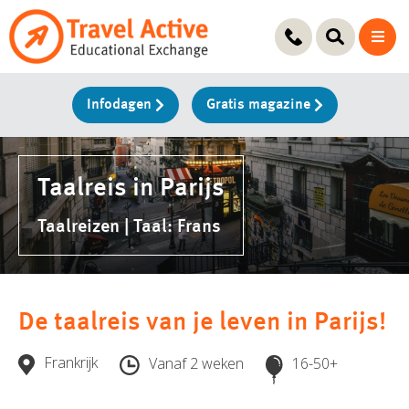
Ga
naar
de
inhoud
Infodagen
Gratis magazine
Taalreis in Parijs
Taalreizen | Taal: Frans
De taalreis van je leven in Parijs!
Frankrijk
Vanaf 2 weken
16-50+