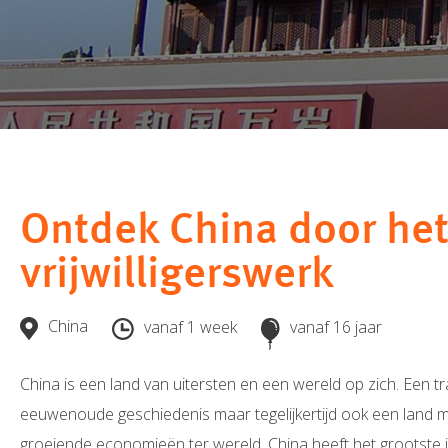
Ontdek China door he
vrijwilligerswerk
China
vanaf 1 week
vanaf 16 jaar
China is een land van uitersten en een wereld op zich. Een t
eeuwenoude geschiedenis maar tegelijkertijd ook een land m
groeiende economieën ter wereld. China heeft het grootste 