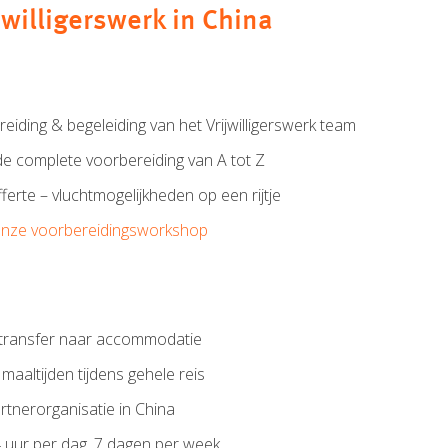
ijwilligerswerk in China
iding & begeleiding van het Vrijwilligerswerk team
e complete voorbereiding van A tot Z
offerte – vluchtmogelijkheden op een rijtje
nze voorbereidingsworkshop
n transfer naar accommodatie
aaltijden tijdens gehele reis
rtnerorganisatie in China
uur per dag, 7 dagen per week