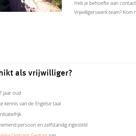
Heb je behoefte aan contac
Vrijwilligerswerk team? Kom
hikt als vrijwilliger?
7 jaar oud
ke kennis van de Engelse taal
itiatiefrijk
nemend persoon en zelfstandig ingesteld
laring Omtrent Gedrag
aan