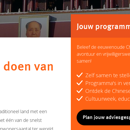
Jouw programma
Beleef de eeuwenoude Chin
avontuur en vrijwilligersw
samen!
t doen van
Zelf samen te ste
Programma's in ver
Ontdek de Chinese
Cultuurweek, educa
raditioneel land met een
Plan jouw adviesges
et één van de snelst
inwonersaantal ter wereld