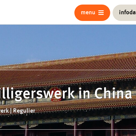
menu
infod
illigerswerk in China
erk | Regulier