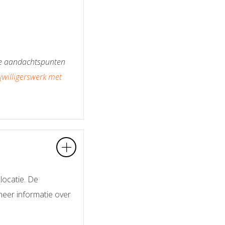
jke aandachtspunten
ijwilligerswerk met
locatie. De
meer informatie over