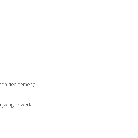
nnen deelnemen):
ijwilligerswerk