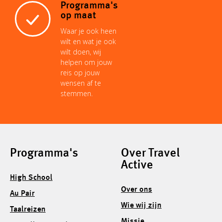
Programma's
op maat
Waar je ook heen
wilt en wat je ook
wilt doen, wij
helpen om jouw
reis op jouw
wensen af te
stemmen.
Programma's
Over Travel
Active
High School
Over ons
Au Pair
Wie wij zijn
Taalreizen
Missie