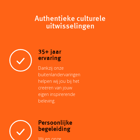
c
y
t
i
t
k
Authentieke culturele
e
uitwisselingen
L
s
l
e
e
b
35+ jaar
i
A
r
d
o
ervaring
Dankzij onze
n
p
e
I
buitenlandervaringen
o
helpen wij jou bij het
creëren van jouw
k
p
s
n
eigen inspirerende
k
beleving.
t
Persoonlijke
begeleiding
Wij en onze