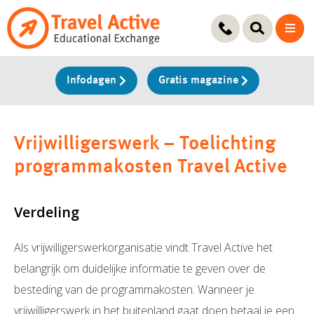
Ga
naar
de
inhoud
Infodagen
Gratis magazine
Vrijwilligerswerk – Toelichting
programmakosten Travel Active
Verdeling
Als vrijwilligerswerkorganisatie vindt Travel Active het
belangrijk om duidelijke informatie te geven over de
besteding van de programmakosten. Wanneer je
vrijwilligerswerk in het buitenland gaat doen betaal je een