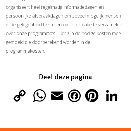
organiseert heel regelmatig informatiedagen en
persoonlijke afspraakdagen om zoveel mogelijk mensen
in de gelegenheid te stellen om informatie te verzamelen
over onze programma’s. Hier zijn de nodige kosten mee
gemoeid die doorberekend worden in de
programmakosten.
Deel deze pagina
C
W
E
P
L
F
o
h
m
i
i
a
p
a
a
n
n