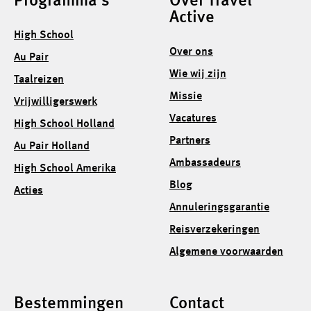
Programma's
Over Travel
Active
High School
Over ons
Au Pair
Wie wij zijn
Taalreizen
Missie
Vrijwilligerswerk
Vacatures
High School Holland
Partners
Au Pair Holland
Ambassadeurs
High School Amerika
Blog
Acties
Annuleringsgarantie
Reisverzekeringen
Algemene voorwaarden
Bestemmingen
Contact