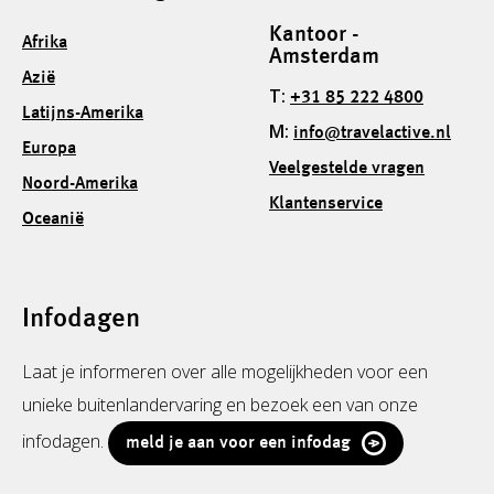
Kantoor -
Afrika
Amsterdam
Azië
T:
+31 85 222 4800
Latijns-Amerika
M:
info@travelactive.nl
Europa
Veelgestelde vragen
Noord-Amerika
Klantenservice
Oceanië
Infodagen
Laat je informeren over alle mogelijkheden voor een
unieke buitenlandervaring en bezoek een van onze
infodagen.
meld je aan voor een infodag