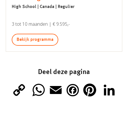
High School | Canada | Regulier
3 tot 10 maanden | € 9.595,-
Bekijk programma
Deel deze pagina
C
W
E
P
L
F
o
h
m
i
i
a
p
a
a
n
n
c