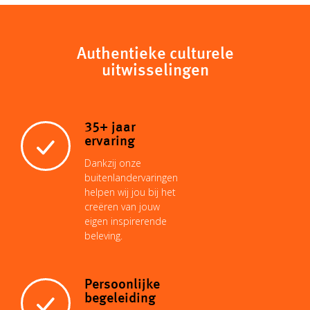
y
t
i
t
k
e
Authentieke culturele
uitwisselingen
L
s
l
e
e
b
i
A
r
d
o
35+ jaar
ervaring
n
p
e
I
o
Dankzij onze
buitenlandervaringen
helpen wij jou bij het
k
p
s
n
k
creëren van jouw
eigen inspirerende
beleving.
t
Persoonlijke
begeleiding