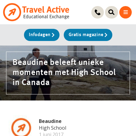
Ga
naar
de
inhoud
Infodagen
Gratis magazine
Beaudine beleeft unieke
momenten met High School
in Canada
Beaudine
High School
1 juni 2017