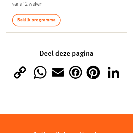
vanaf 2 weken
Bekijk programma
Deel deze pagina
C
W
E
P
L
F
o
h
m
i
i
a
p
a
a
n
n
c
y
t
i
t
k
e