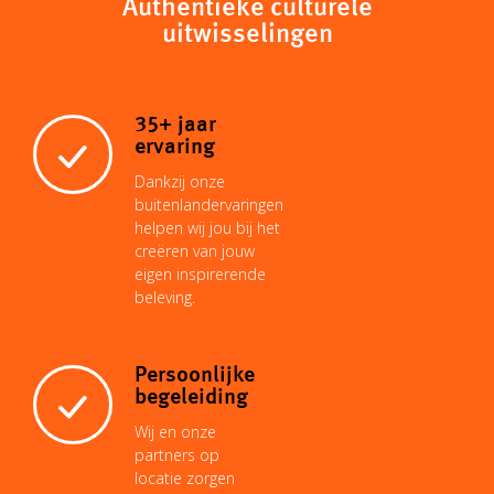
Authentieke culturele
uitwisselingen
L
s
l
e
e
b
i
A
r
d
o
35+ jaar
ervaring
n
p
e
I
o
Dankzij onze
buitenlandervaringen
helpen wij jou bij het
k
p
s
n
k
creëren van jouw
eigen inspirerende
beleving.
t
Persoonlijke
begeleiding
Wij en onze
partners op
locatie zorgen