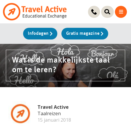
Ga
naar
de
inhoud
Infodagen
Gratis magazine
Wat is de makkelijkste taal
om te leren?
Travel Active
Taalreizen
15 januari 2018