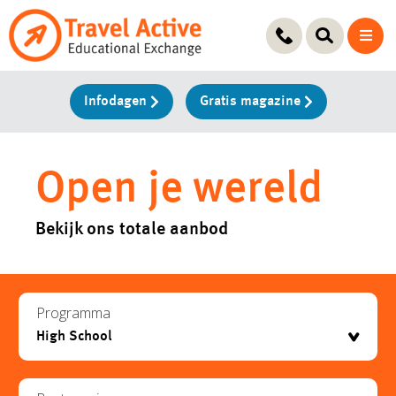
Ga
naar
de
inhoud
Infodagen
Gratis magazine
Open je wereld
Bekijk ons totale aanbod
Programma
testje