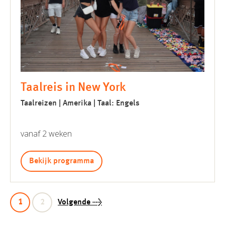
Taalreis in New York
Taalreizen | Amerika | Taal: Engels
vanaf 2 weken
Bekijk programma
Pagina
Pagina
1
2
Volgende
→