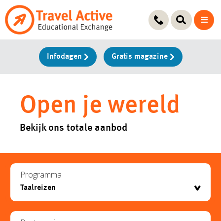
Ga
naar
de
inhoud
Infodagen
Gratis magazine
Open je wereld
Bekijk ons totale aanbod
Programma
testje