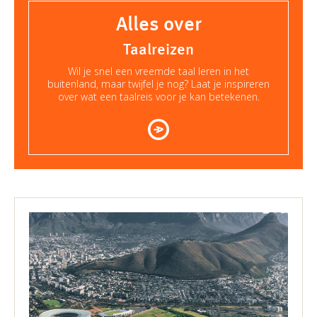
Alles over
Taalreizen
Wil je snel een vreemde taal leren in het
buitenland, maar twijfel je nog? Laat je inspireren
over wat een taalreis voor je kan betekenen.