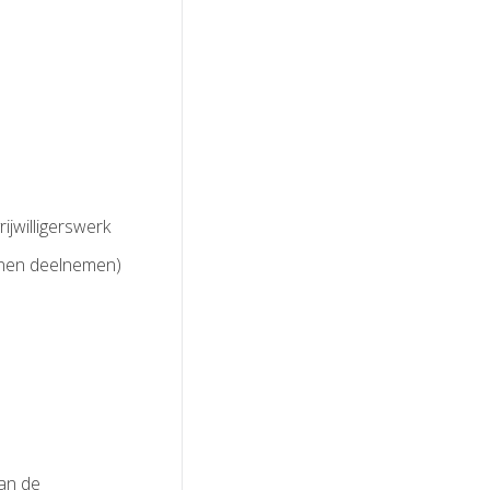
ijwilligerswerk
nnen deelnemen)
van de