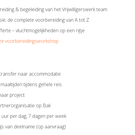
iding & begeleiding van het Vrijwilligerswerk team
ë; de complete voorbereiding van A tot Z
offerte – vluchtmogelijkheden op een rijtje
ze voorbereidingsworkshop
n transfer naar accommodatie
aaltijden tijdens gehele reis
naar project
rtnerorganisatie op Bali
uur per dag, 7 dagen per week
wijs van deelname (op aanvraag)