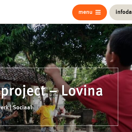
menu
infod
project – Lovina
erk | Sociaal