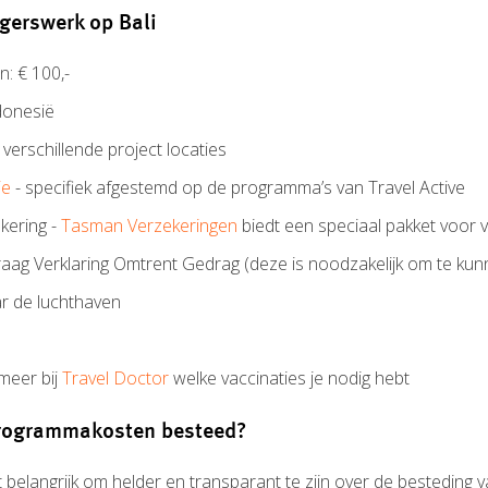
ligerswerk op Bali
n: € 100,-
ndonesië
verschillende project locaties
ie
- specifiek afgestemd op de programma’s van Travel Active
kering -
Tasman Verzekeringen
biedt een speciaal pakket voor vr
aag Verklaring Omtrent Gedrag (deze is noodzakelijk om te ku
ar de luchthaven
rmeer bij
Travel Doctor
welke vaccinaties je nodig hebt
rogrammakosten besteed?
et belangrijk om helder en transparant te zijn over de besteding 