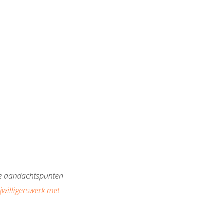
jke aandachtspunten
ijwilligerswerk met