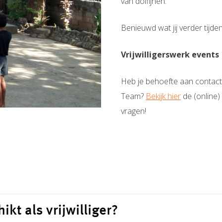
van dolfijnen.
Benieuwd wat jij verder tijd
Vrijwilligerswerk events
Heb je behoefte aan contact 
Team?
Bekijk hier
de (online)
vragen!
hikt als vrijwilliger?