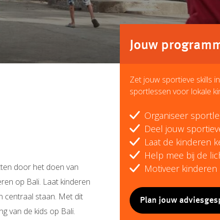
Jouw programma
Zet jouw sportieve skills 
sportlessen voor lokale ki
Organiseer sportl
Deel jouw sportiev
Laat de kinderen 
Help mee bij de li
nzetten door het doen van
Motiveer kinderen o
deren op Bali. Laat kinderen
 centraal staan. Met dit
Plan jouw adviesges
ng van de kids op Bali.