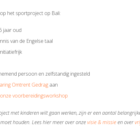
 op het sportproject op Bali:
6 jaar oud
ennis van de Engelse taal
itiatiefrijk
nemend persoon en zelfstandig ingesteld
laring Omtrent Gedrag
aan
onze voorbereidingsworkshop
oject met kinderen wilt gaan werken, zijn er een aantal belangri
 moet houden. Lees hier meer over onze
visie & missie
en over
vr