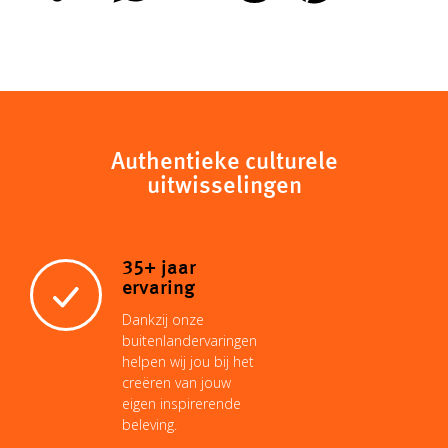
o
h
m
i
i
a
p
a
a
n
n
c
y
t
i
t
k
Authentieke culturele
e
uitwisselingen
L
s
l
e
e
b
35+ jaar
i
A
r
d
o
ervaring
Dankzij onze
n
p
e
I
buitenlandervaringen
o
helpen wij jou bij het
creëren van jouw
k
p
s
n
eigen inspirerende
k
beleving.