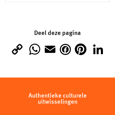
Deel deze pagina
C
W
E
P
L
F
o
h
m
i
i
a
p
a
a
n
n
c
y
t
i
t
k
Authentieke culturele
e
uitwisselingen
L
s
l
e
e
b