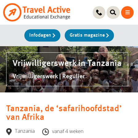
Ga
naar
de
inhoud
Infodagen
Gratis magazine
Vrijwilligerswerk in Tanzania
Vrijwilligerswerk | Regulier
Tanzania, de ‘safarihoofdstad’
van Afrika
Tanzania
vanaf 4 weken