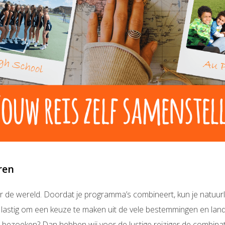
ren
er de wereld. Doordat je programma’s combineert, kun je natuurl
 lastig om een keuze te maken uit de vele bestemmingen en land
bezoeken? Dan hebben wij voor de lustige reiziger de combinat