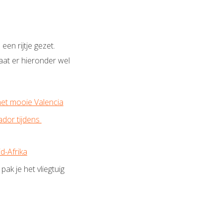
en rijtje gezet.
taat er hieronder wel
 het mooie Valencia
ador tijdens
uid-Afrika
 pak je het vliegtuig