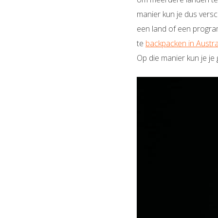
manier kun je dus versc
een land of een progra
te
backpacken in Austra
Op die manier kun je je 