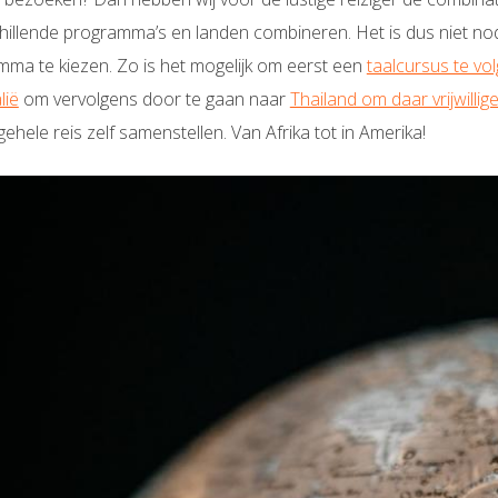
hillende programma’s en landen combineren. Het is dus niet no
mma te kiezen. Zo is het mogelijk om eerst een
taalcursus te vo
lië
om vervolgens door te gaan naar
Thailand om daar vrijwilli
gehele reis zelf samenstellen. Van Afrika tot in Amerika!