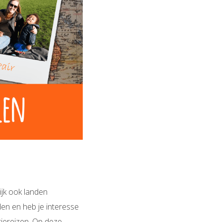
ijk ook landen
en en heb je interesse
iereizen. Op deze