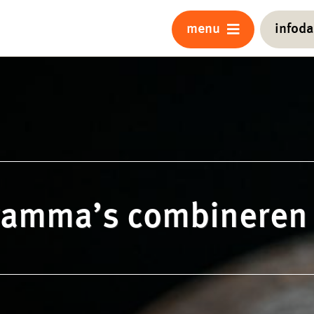
menu
infod
ramma’s combineren