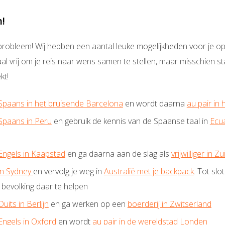
n!
probleem! Wij hebben een aantal leuke mogelijkheden voor je op e
aal vrij om je reis naar wens samen te stellen, maar misschien s
kt!
Spaans in het bruisende Barcelona
en wordt daarna
au pair in
Spaans in Peru
en gebruik de kennis van de Spaanse taal in
Ecu
Engels in Kaapstad
en ga daarna aan de slag als
vrijwilliger in Z
in Sydney
en vervolg je weg in
Australië met je backpack
. Tot slot
bevolking daar te helpen
uits in Berlijn
en ga werken op een
boerderij in Zwitserland
Engels in Oxford
en wordt
au pair in de wereldstad Londen