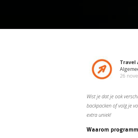
Travel 
Algeme
26 nov
Wist je dat je ook versc
backpacken of volg je vo
extra uniek!
Waarom programma