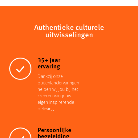
p
a
a
n
n
c
y
t
i
t
k
Authentieke culturele
e
uitwisselingen
L
s
l
e
e
b
35+ jaar
i
A
r
d
o
ervaring
Dankzij onze
n
p
e
I
buitenlandervaringen
o
helpen wij jou bij het
creëren van jouw
k
p
s
n
eigen inspirerende
k
beleving.
t
Persoonlijke
begeleiding