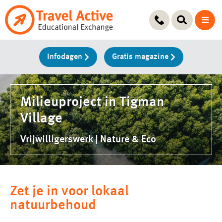
Ga
naar
de
inhoud
Infodagen
Gratis magazine
Milieuproject in Tigman
Village
Vrijwilligerswerk | Nature & Eco
Zet je in voor lokaal
natuurbehoud