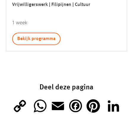
Vrijwilligerswerk | Filipijnen | Cultuur
1 week
Bekijk programma
Deel deze pagina
C
W
E
P
L
F
o
h
m
i
i
a