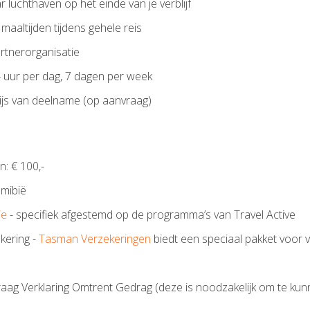
 luchthaven op het einde van je verblijf
aaltijden tijdens gehele reis
rtnerorganisatie
uur per dag, 7 dagen per week
wijs van deelname (op aanvraag)
n: € 100,-
amibië
ie
- specifiek afgestemd op de programma’s van Travel Active
kering -
Tasman Verzekeringen
biedt een speciaal pakket voor vr
aag Verklaring Omtrent Gedrag (deze is noodzakelijk om te kun