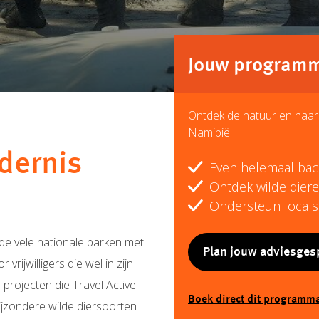
Jouw programma
Ontdek de natuur en haar 
Namibië!
ldernis
Even helemaal back
Ontdek wilde diere
Ondersteun locals
e vele nationale parken met
Plan jouw adviesges
rijwilligers die wel in zijn
projecten die Travel Active
Boek direct dit programm
ijzondere wilde diersoorten