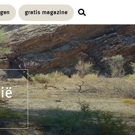
agen
gratis magazine
ië