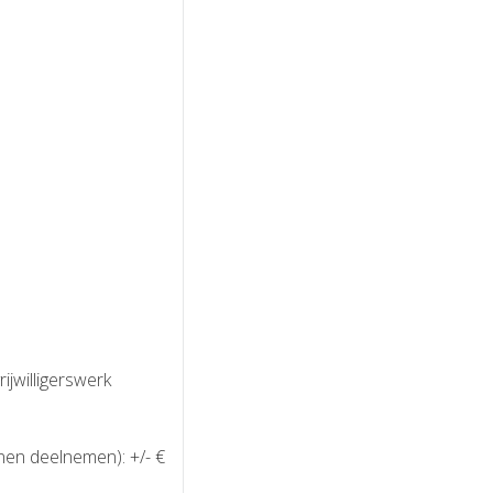
ijwilligerswerk
nen deelnemen): +/- €