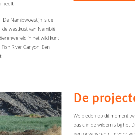
 heeft.
. De Namibwoestijn is de
er de westkust van Namibië.
ierenwereld in het wild kunt
 Fish River Canyon. Een
t!
De project
We bieden op dit moment twe
basic in de wildernis bij het
een opvangcentrum voor vers