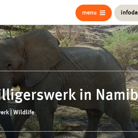
menu
infod
illigerswerk in Namib
erk | Wildlife