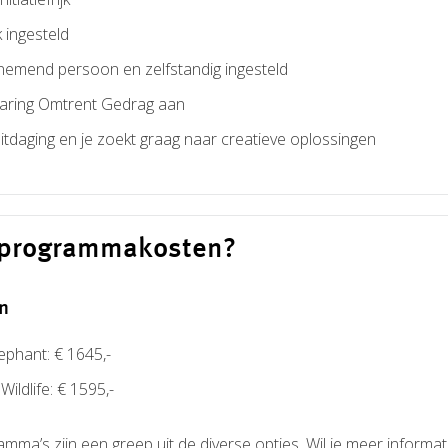
k ingesteld
nemend persoon en zelfstandig ingesteld
klaring Omtrent Gedrag aan
itdaging en je zoekt graag naar creatieve oplossingen
e programmakosten?
n
ephant: € 1645,-
ildlife: € 1595,-
a’s zijn een greep uit de diverse opties. Wil je meer informat