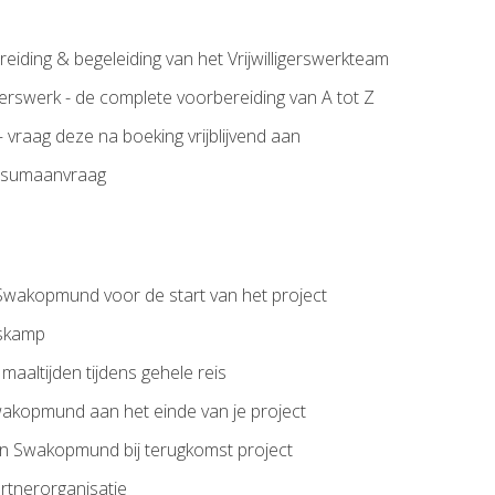
iding & begeleiding van het Vrijwilligerswerkteam
gerswerk - de complete voorbereiding van A tot Z
 – vraag deze na boeking vrijblijvend aan
 visumaanvraag
 Swakopmund voor de start van het project
iskamp
aaltijden tijdens gehele reis
akopmund aan het einde van je project
in Swakopmund bij terugkomst project
rtnerorganisatie