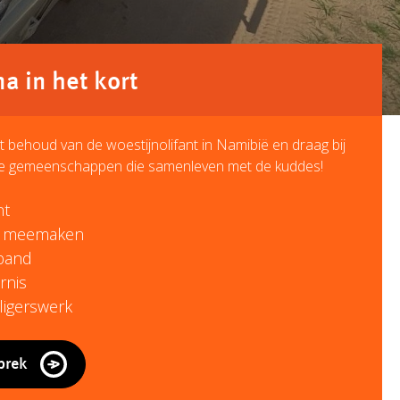
 in het kort
t behoud van de woestijnolifant in Namibië en draag bij
kale gemeenschappen die samenleven met de kuddes!
nt
ij meemaken
band
rnis
ligerswerk
prek