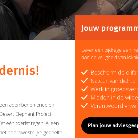
Jouw programma
Lever een bijdrage aan he
aan de veiligheid van lo
dernis!
Bescherm de olifa
Natuur van dichtb
Werk in groepsver
Midden in de wilde
et een adembenemende en
Verantwoord vrijwil
 Desert Elephant Project
iet één toerist tegen. Alleen
Plan jouw adviesges
 het noordwestelijke gedeelte