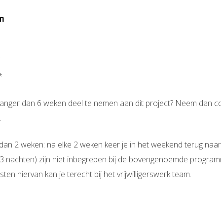
n
*
*
langer dan 6 weken deel te nemen aan dit project? Neem dan c
.
er dan 2 weken: na elke 2 weken keer je in het weekend terug n
(3 nachten) zijn niet inbegrepen bij de bovengenoemde progr
ten hiervan kan je terecht bij het vrijwilligerswerk team.