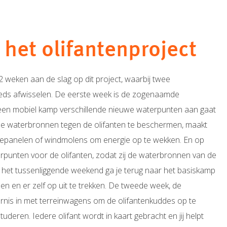
het olifantenproject
2 weken aan de slag op dit project, waarbij twee
eeds afwisselen. De eerste week is de zogenaamde
een mobiel kamp verschillende nieuwe waterpunten aan gaat
de waterbronnen tegen de olifanten te beschermen, maakt
panelen of windmolens om energie op te wekken. En op
rpunten voor de olifanten, zodat zij de waterbronnen van de
In het tussenliggende weekend ga je terug naar het basiskamp
n en er zelf op uit te trekken. De tweede week, de
dernis in met terreinwagens om de olifantenkuddes op te
deren. Iedere olifant wordt in kaart gebracht en jij helpt