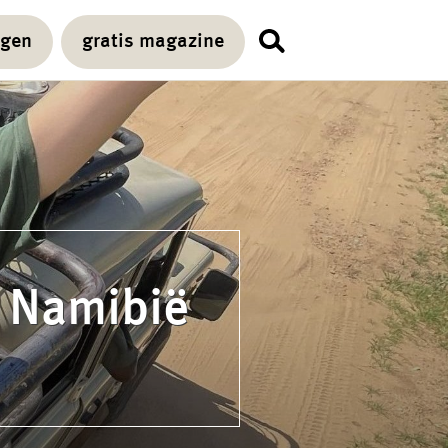
agen
gratis magazine
n Namibië