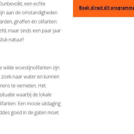
Dunbevolkt, een echte
Boek direct dit programm
 zijn aan de omstandigheden
rden, giraffen én olifanten.
efd, maar sinds een paar jaar
stuk natuur!
 wilde woestijnolifanten zijn
op zoek naar water en kunnen
mens te vernielen. Het
ituatie waarbij de lokale
fanten. Een mooie uitdaging
uddes goed in de gaten moet