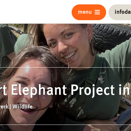
menu
infod
t Elephant Project i
erk | Wildlife