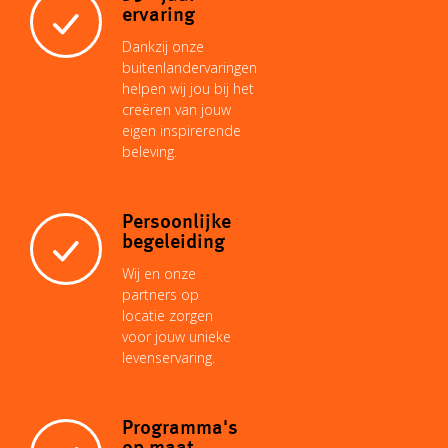
i
A
r
d
o
ervaring
Dankzij onze
n
p
e
I
buitenlandervaringen
o
helpen wij jou bij het
creëren van jouw
k
p
s
n
eigen inspirerende
k
beleving.
t
Persoonlijke
begeleiding
Wij en onze
partners op
locatie zorgen
voor jouw unieke
levenservaring.
Programma's