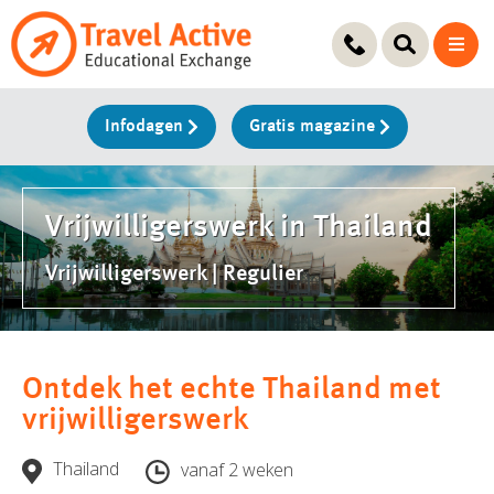
Ga
naar
de
inhoud
Infodagen
Gratis magazine
Vrijwilligerswerk in Thailand
Vrijwilligerswerk | Regulier
Ontdek het echte Thailand met
vrijwilligerswerk
Thailand
vanaf 2 weken