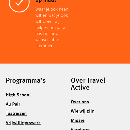
op maat
Waar je ook heen
wilt en wat je ook
wilt doen, wij
helpen om jouw
reis op jouw
wensen af te
stemmen.
Programma's
Over Travel
Active
High School
Over ons
Au Pair
Wie wij zijn
Taalreizen
Missie
Vrijwilligerswerk