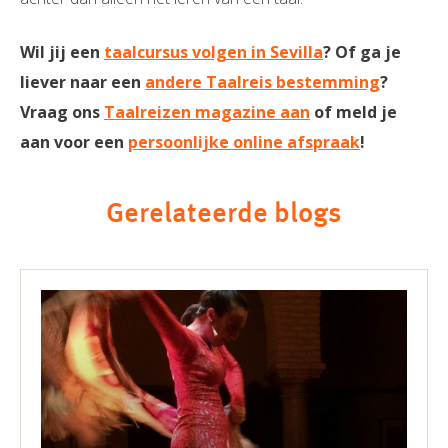
Wil jij een
taalcursus volgen in Sevilla
? Of ga je
liever naar een
andere Taalreis bestemming
?
Vraag ons
Taalreizen magazine aan
of meld je
aan voor een
persoonlijke online afspraak
!
Gerelateerde blogs