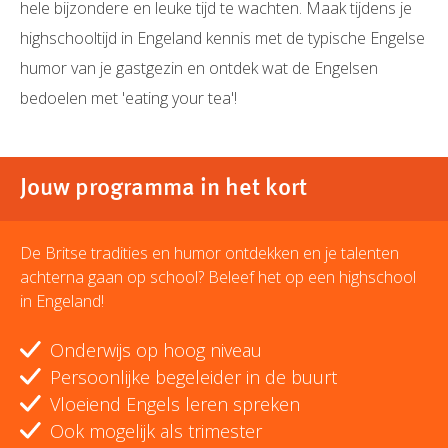
hele bijzondere en leuke tijd te wachten. Maak tijdens je
highschooltijd in Engeland kennis met de typische Engelse
humor van je gastgezin en ontdek wat de Engelsen
bedoelen met 'eating your tea'!
Jouw programma in het kort
De Britse tradities en humor ontdekken en je talenten
achterna gaan op school? Beleef het op een highschool
in Engeland!
Onderwijs op hoog niveau
Persoonlijke begeleider in de buurt
Vloeiend Engels leren spreken
Ook mogelijk als trimester