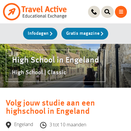
Ga
naar
de
inhoud
Infodagen
Gratis magazine
High School in Engeland
High School | Classic
Volg jouw studie aan een
highschool in Engeland
Engeland
3 tot 10 maanden