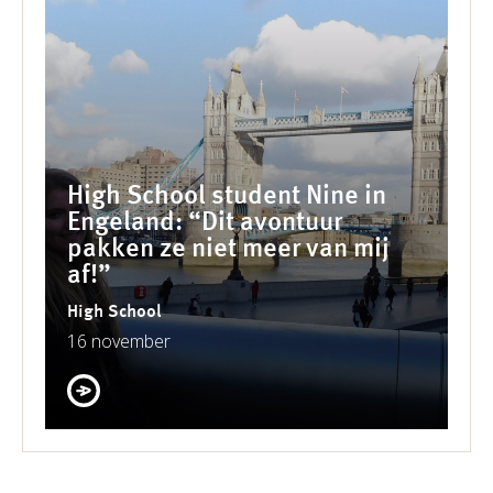
High School student Nine in
Engeland: “Dit avontuur
pakken ze niet meer van mij
af!”
High School
16 november