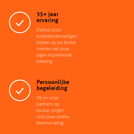
L
s
l
e
e
b
35+ jaar
i
A
r
d
o
ervaring
Dankzij onze
n
p
e
I
buitenlandervaringen
o
helpen wij jou bij het
creëren van jouw
k
p
s
n
eigen inspirerende
k
beleving.
t
Persoonlijke
begeleiding
Wij en onze
partners op
locatie zorgen
voor jouw unieke
levenservaring.