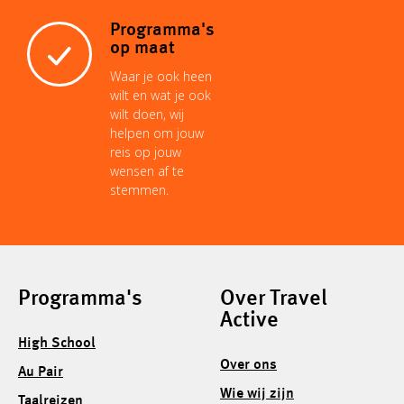
Programma's
op maat
Waar je ook heen
wilt en wat je ook
wilt doen, wij
helpen om jouw
reis op jouw
wensen af te
stemmen.
Programma's
Over Travel
Active
High School
Over ons
Au Pair
Wie wij zijn
Taalreizen