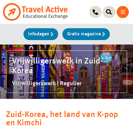
Ga
naar
de
inhoud
Infodagen
Gratis magazine
Vrijwilligerswerk in Zuid-
Korea
Vrijwilligerswerk | Regulier
Zuid-Korea, het land van K-pop
en Kimchi