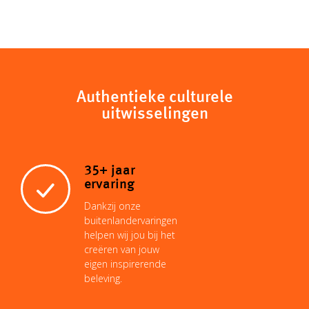
o
h
m
i
i
a
p
a
a
n
n
c
y
t
i
t
k
Authentieke culturele
e
uitwisselingen
L
s
l
e
e
b
35+ jaar
i
A
r
d
o
ervaring
Dankzij onze
n
p
e
I
buitenlandervaringen
o
helpen wij jou bij het
creëren van jouw
k
p
s
n
eigen inspirerende
k
beleving.
t