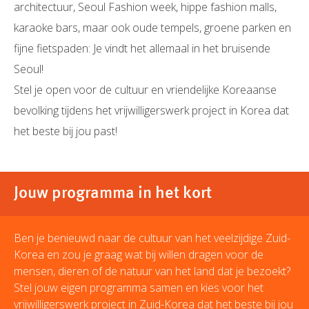
architectuur, Seoul Fashion week, hippe fashion malls,
karaoke bars, maar ook oude tempels, groene parken en
fijne fietspaden: Je vindt het allemaal in het bruisende
Seoul!
Stel je open voor de cultuur en vriendelijke Koreaanse
bevolking tijdens het vrijwilligerswerk project in Korea dat
het beste bij jou past!
Jouw programma in het kort
Ben je benieuwd naar de cultuur van het veelzijdige Zuid-
Korea en zou je graag wat bij willen dragen voor de
mensen, dieren of de natuur van het land dat je bezoekt?
Stel jouw eigen programma samen en kies voor het
vrijwilligerswerk project in Zuid-Korea dat het beste bij jou