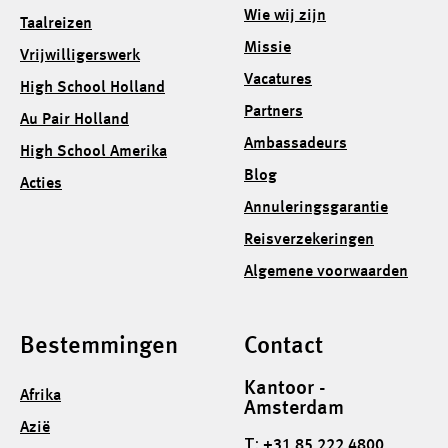
Wie wij zijn
Taalreizen
Missie
Vrijwilligerswerk
Vacatures
High School Holland
Partners
Au Pair Holland
Ambassadeurs
High School Amerika
Blog
Acties
Annuleringsgarantie
Reisverzekeringen
Algemene voorwaarden
Bestemmingen
Contact
Kantoor -
Afrika
Amsterdam
Azië
T:
+31 85 222 4800