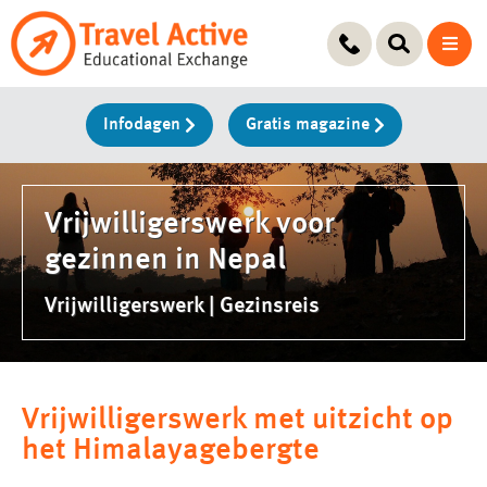
Ga
naar
de
inhoud
Infodagen
Gratis magazine
Vrijwilligerswerk voor
gezinnen in Nepal
Vrijwilligerswerk | Gezinsreis
Vrijwilligerswerk met uitzicht op
het Himalayagebergte