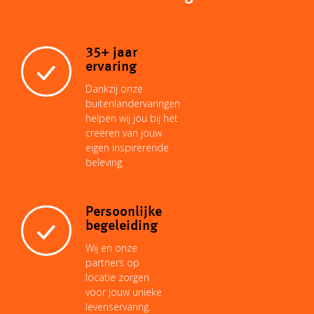
L
s
l
e
e
b
35+ jaar
i
A
r
d
o
ervaring
Dankzij onze
n
p
e
I
buitenlandervaringen
o
helpen wij jou bij het
creëren van jouw
k
p
s
n
eigen inspirerende
k
beleving.
t
Persoonlijke
begeleiding
Wij en onze
partners op
locatie zorgen
voor jouw unieke
levenservaring.