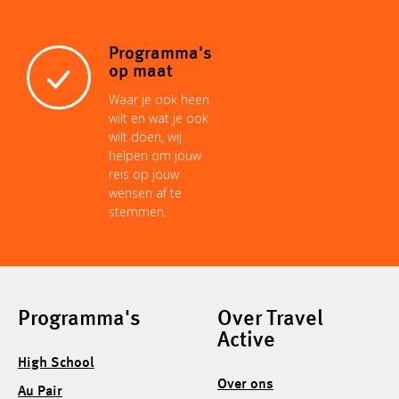
Programma's
op maat
Waar je ook heen
wilt en wat je ook
wilt doen, wij
helpen om jouw
reis op jouw
wensen af te
stemmen.
Programma's
Over Travel
Active
High School
Over ons
Au Pair