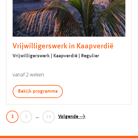
Vrijwilligerswerk in Kaapverdië
Vrijwilligerswerk | Kaapverdië | Regulier
vanaf 2 weken
Bekijk programma
Pagina
Pagina
Pagina
1
2
…
16
Volgende
→