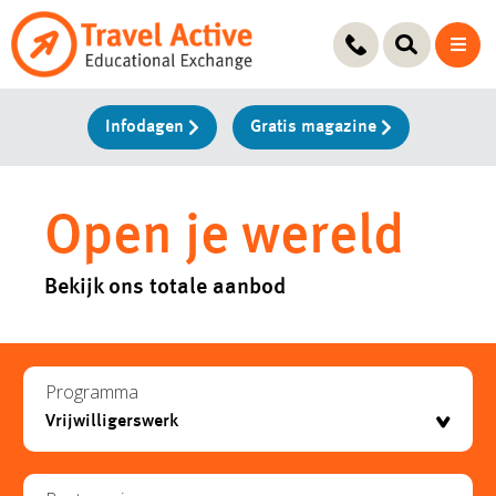
Ga
naar
de
inhoud
Infodagen
Gratis magazine
Open je wereld
Bekijk ons totale aanbod
Programma
testje