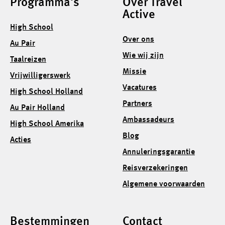
Programma's
Over Travel
Active
High School
Over ons
Au Pair
Wie wij zijn
Taalreizen
Missie
Vrijwilligerswerk
Vacatures
High School Holland
Partners
Au Pair Holland
Ambassadeurs
High School Amerika
Blog
Acties
Annuleringsgarantie
Reisverzekeringen
Algemene voorwaarden
Bestemmingen
Contact