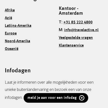
Kantoor -
Afrika
Amsterdam
Azië
T:
+31 85 222 4800
Latijns-Amerika
M:
info@travelactive.nl
Europa
Veelgestelde vragen
Noord-Amerika
Klantenservice
Oceanië
Infodagen
Laat je informeren over alle mogelijkheden voor een
unieke buitenlandervaring en bezoek een van onze
infodagen.
meld je aan voor een infodag